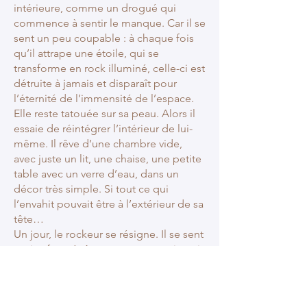
intérieure, comme un drogué qui
commence à sentir le manque. Car il se
sent un peu coupable : à chaque fois
qu’il attrape une étoile, qui se
transforme en rock illuminé, celle-ci est
détruite à jamais et disparaît pour
l’éternité de l’immensité de l’espace.
Elle reste tatouée sur sa peau. Alors il
essaie de réintégrer l’intérieur de lui-
même. Il rêve d’une chambre vide,
avec juste un lit, une chaise, une petite
table avec un verre d’eau, dans un
décor très simple. Si tout ce qui
l’envahit pouvait être à l’extérieur de sa
tête…
Un jour, le rockeur se résigne. Il se sent
moins frustré. Avec son corps qui a pris
l’apparence d’une carapace de tortue,
il redescend sur Terre, décidé à
rejoindre la compagnie des hommes.